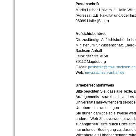
Postanschrift
Martin-Luther-Universität Halle-Witt
(Adressat, z.B. Fakultät und/oder Inst
06099 Halle (Saale)
Aufsichtsbehörde
Die zuständige Aufsichtsbehörde ist
Ministerium für Wissenschaft, Ener
Sachsen-Anhalt
Leipziger Straße 58
39112 Magdeburg
E-Mail:
poststelle@mwu.sachsen-anh
Web:
mwu.sachsen-anhalt.de
Urheberrechtshinweis
Bitte beachten Sie, dass alle Texte, 
Arrangements - soweit nicht anders er
Universität Halle-Wittenberg selbst 
Urheberrechts unterliegen.
Sie dürfen damit beispielsweise wed
anderen Web-Sites verwendet werde
zugänglichen Texte durch Dritte sti
nur unter der Bedingung zu, dass die
Wittenberg als Urheber genannt wird