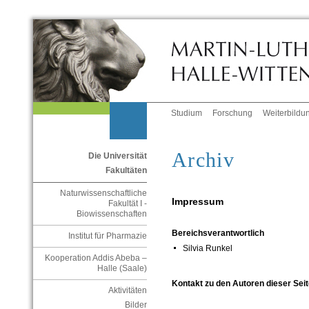
Studium
Forschung
Weiterbildu
Archiv
Die Universität
Fakultäten
Naturwissenschaftliche
Impressum
Fakultät I -
Biowissenschaften
Bereichsverantwortlich
Institut für Pharmazie
Silvia Runkel
Kooperation Addis Abeba –
Halle (Saale)
Kontakt zu den Autoren dieser Seit
Aktivitäten
Bilder