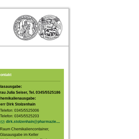
ontakt
lasausgabe:
rau Julia Seiser, Tel. 0345/5525186
hemikalienausgabe:
err Dirk Stolzenhain
Telefon: 0345/5525006
Telefon: 0345/5525203
dirk.stolzenhain@pharmazie....
Raum Chemikaliencontainer,
Glasausgabe im Keller