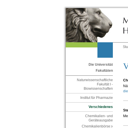
St
V
Die Universität
Fakultäten
Naturwissenschaftliche
Ch
Fakultät I -
Nä
Biowissenschaften
di
Institut für Pharmazie
Verschiedenes
St
Meh
Chemikalien- und
Geräteausgabe
Chemikalienbörse