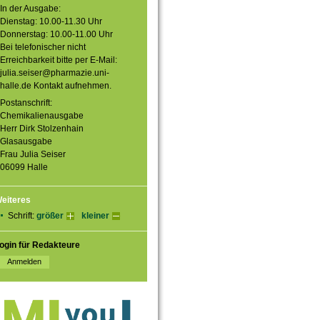
In der Ausgabe:
Dienstag: 10.00-11.30 Uhr
Donnerstag: 10.00-11.00 Uhr
Bei telefonischer nicht
Erreichbarkeit bitte per E-Mail:
julia.seiser@pharmazie.uni-
halle.de Kontakt aufnehmen.
Postanschrift:
Chemikalienausgabe
Herr Dirk Stolzenhain
Glasausgabe
Frau Julia Seiser
06099 Halle
eiteres
Schrift:
größer
kleiner
ogin für Redakteure