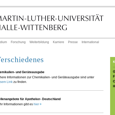
udium
Forschung
Weiterbildung
Karriere
Presse
International
erschiedenes
K
G
emikalien- und Geräteausgabe
F
here Informationen zur Chemikalien- und Geräteausgabe sind unter
C
esem Link
zu finden.
H
ellenangebote für Apotheker- Deutschland
r Informationen gibt es
hier