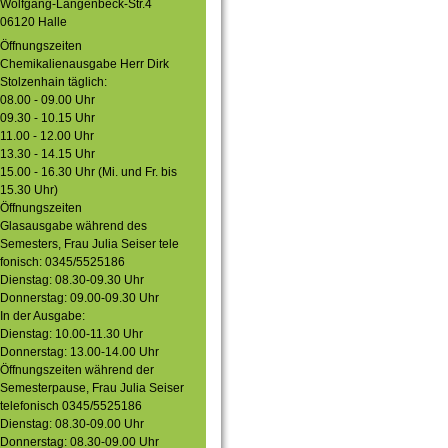
Wolfgang-Langenbeck-Str.4
06120 Halle
Öffnungszeiten
Chemikalienausgabe Herr Dirk
Stolzenhain täglich:
08.00 - 09.00 Uhr
09.30 - 10.15 Uhr
11.00 - 12.00 Uhr
13.30 - 14.15 Uhr
15.00 - 16.30 Uhr (Mi. und Fr. bis
15.30 Uhr)
Öffnungszeiten
Glasausgabe während des
Semesters, Frau Julia Seiser tele
fonisch: 0345/5525186
Dienstag: 08.30-09.30 Uhr
Donnerstag: 09.00-09.30 Uhr
In der Ausgabe:
Dienstag: 10.00-11.30 Uhr
Donnerstag: 13.00-14.00 Uhr
Öffnungszeiten während der
Semesterpause, Frau Julia Seiser
telefonisch 0345/5525186
Dienstag: 08.30-09.00 Uhr
Donnerstag: 08.30-09.00 Uhr